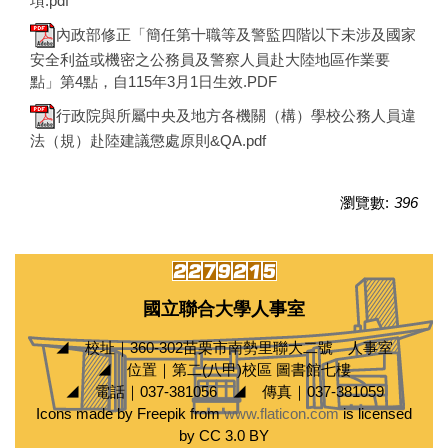
項.pdf
內政部修正「簡任第十職等及警監四階以下未涉及國家
安全利益或機密之公務員及警察人員赴大陸地區作業要
點」第4點，自115年3月1日生效.PDF
行政院與所屬中央及地方各機關（構）學校公務人員違
法（規）赴陸建議懲處原則&QA.pdf
瀏覽數:
396
國立聯合大學人事室
◢ 校址｜360-302苗栗市南勢里聯大二號 人事室
◢ 位置｜第二(八甲)校區 圖書館七樓
◢ 電話｜037-381056 ◢ 傳真｜037-381059
Icons made by Freepik from
www.flaticon.com
is licensed
by CC 3.0 BY