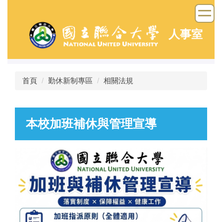
跳
到
主
人事室
要
內
容
區
首頁
勤休新制專區
相關法規
本校加班補休與管理宣導