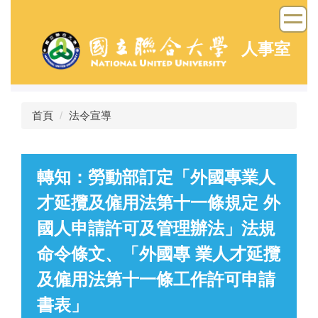
跳
到
主
人事室
要
內
容
區
首頁
法令宣導
轉知：勞動部訂定「外國專業人
才延攬及僱用法第十一條規定 外
國人申請許可及管理辦法」法規
命令條文、「外國專 業人才延攬
及僱用法第十一條工作許可申請
書表」