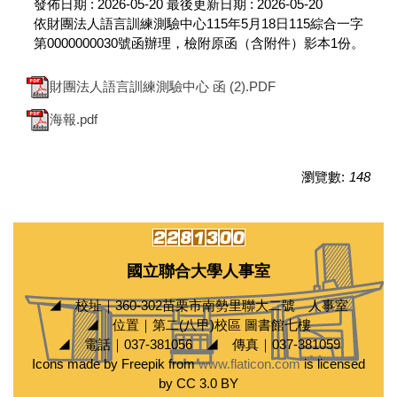
發佈日期 :
2026-05-20
最後更新日期 :
2026-05-20
依財團法人語言訓練測驗中心115年5月18日115綜合一字
第0000000030號函辦理，檢附原函（含附件）影本1份。
財團法人語言訓練測驗中心 函 (2).PDF
海報.pdf
瀏覽數:
148
國立聯合大學人事室
◢ 校址｜360-302苗栗市南勢里聯大二號 人事室
◢ 位置｜第二(八甲)校區 圖書館七樓
◢ 電話｜037-381056 ◢ 傳真｜037-381059
Icons made by Freepik from
www.flaticon.com
is licensed
by CC 3.0 BY