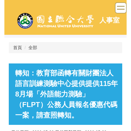
跳
到
主
人事室
要
內
容
區
首頁
全部
轉知：教育部函轉有關財團法人
語言訓練測驗中心提供提供115年
8月場「外語能力測驗」
（FLPT）公務人員報名優惠代碼
一案，請查照轉知。