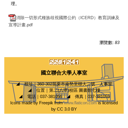
理。
消除一切形式種族歧視國際公約（ICERD）教育訓練及
宣導計畫.pdf
瀏覽數:
83
國立聯合大學人事室
◢ 校址｜360-302苗栗市南勢里聯大二號 人事室
◢ 位置｜第二(八甲)校區 圖書館七樓
◢ 電話｜037-381056 ◢ 傳真｜037-381059
Icons made by Freepik from
www.flaticon.com
is licensed
by CC 3.0 BY