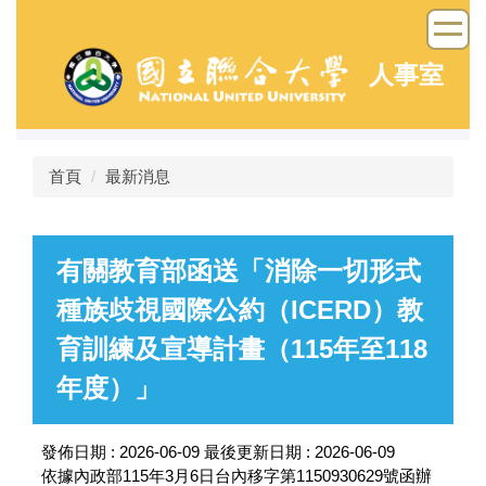
跳
到
主
人事室
要
內
容
區
首頁
最新消息
有關教育部函送「消除一切形式
種族歧視國際公約（ICERD）教
育訓練及宣導計畫（115年至118
年度）」
發佈日期 :
2026-06-09
最後更新日期 :
2026-06-09
依據內政部115年3月6日台內移字第1150930629號函辦