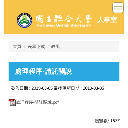
跳
到
主
人事室
要
內
容
區
首頁
表單下載
政風
處理程序-請託關說
發佈日期 :
2019-03-05
最後更新日期 :
2019-03-05
處理程序-請託關說.pdf
瀏覽數:
1577