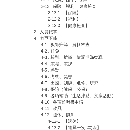
2-12 . 保險、福利、健康檢查
2-12-1 . 【保險】
2-12-2 . 【福利】
2-12-3 . 【健康檢查】
3 . 人員職掌
4 . 表單下載
4-1 . 教師升等、資格審查
4-2 . 任免
4-3 . 報到、離職、借調期滿復職
4-4 . 兼職、兼課
4-5 . 差勤
4-6 . 考核、獎懲
4-7 . 出國、訓練、進修、研究
4-8 . 保險（健保、公保）
4-9 . 各項補助（生活津貼、文康活動）
4-10 . 各項證明書申請
4-11 . 政風
4-12 . 退休、撫卹
4-12-1 . 【退休】
4-12-2 . 【遺屬一次(年)金】