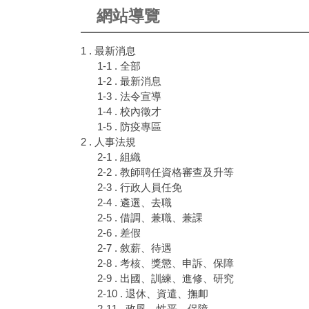
網站導覽
1 . 最新消息
1-1 . 全部
1-2 . 最新消息
1-3 . 法令宣導
1-4 . 校內徵才
1-5 . 防疫專區
2 . 人事法規
2-1 . 組織
2-2 . 教師聘任資格審查及升等
2-3 . 行政人員任免
2-4 . 遴選、去職
2-5 . 借調、兼職、兼課
2-6 . 差假
2-7 . 敘薪、待遇
2-8 . 考核、獎懲、申訴、保障
2-9 . 出國、訓練、進修、研究
2-10 . 退休、資遣、撫卹
2-11 . 政風、性平、保障