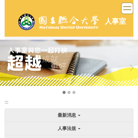
跳
到
主
人事室
要
內
容
區
:::
最新消息
人事法規