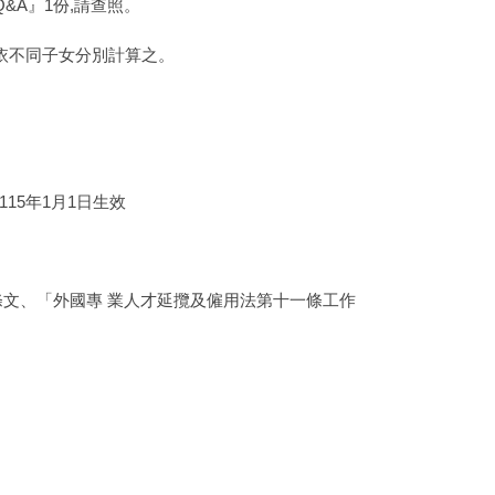
&A』1份,請查照。
依不同子女分別計算之。
5年1月1日生效
文、「外國專 業人才延攬及僱用法第十一條工作