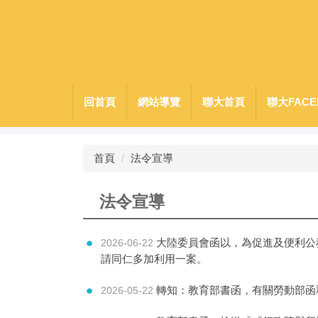
跳
到
主
要
內
容
回首頁
網站導覽
聯大首頁
聯大FACE
區
首頁
法令宣導
法令宣導
大陸委員會函以，為促進及便利公
2026-06-22
請同仁多加利用一案。
轉知：教育部書函，有關勞動部函
2026-05-22