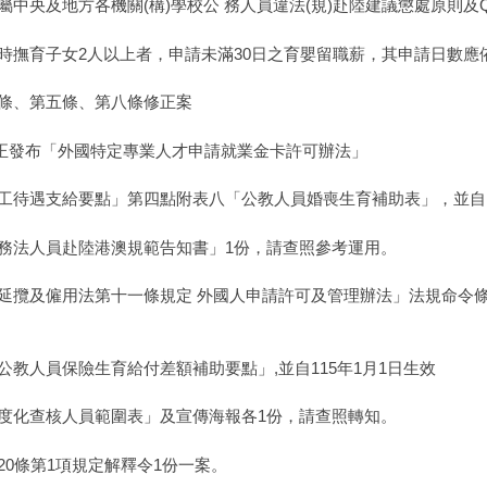
中央及地方各機關(構)學校公 務人員違法(規)赴陸建議懲處原則及Q
時撫育子女2人以上者，申請未滿30日之育嬰留職薪，其申請日數應
條、第五條、第八條修正案
日修正發布「外國特定專業人才申請就業金卡許可辦法」
工待遇支給要點」第四點附表八「公教人員婚喪生育補助表」，並自11
務法人員赴陸港澳規範告知書」1份，請查照參考運用。
延攬及僱用法第十一條規定 外國人申請許可及管理辦法」法規命令條
教人員保險生育給付差額補助要點」,並自115年1月1日生效
度化查核人員範圍表」及宣傳海報各1份，請查照轉知。
0條第1項規定解釋令1份一案。