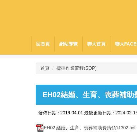
跳
到
主
要
內
容
回首頁
網站導覽
聯大首頁
聯大FACE
區
首頁
標準作業流程(SOP)
EH02結婚、生育、喪葬補助
發佈日期 :
2019-04-01
最後更新日期 :
2024-02-1
EH02 結婚、生育、喪葬補助費請領11302.pdf