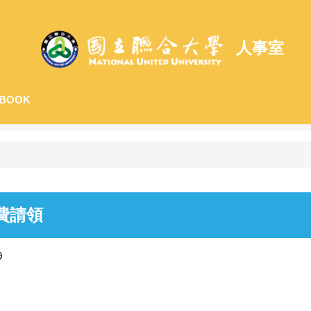
人事室
BOOK
費請領
9