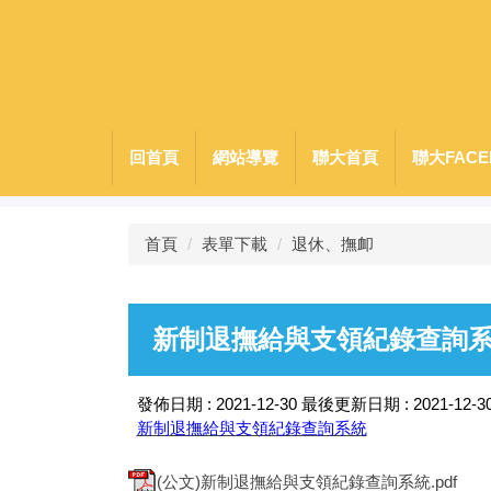
跳
到
主
要
內
容
回首頁
網站導覽
聯大首頁
聯大FACE
區
首頁
表單下載
退休、撫卹
新制退撫給與支領紀錄查詢
發佈日期 :
2021-12-30
最後更新日期 :
2021-12-3
新制退撫給與支領紀錄查詢系統
(公文)新制退撫給與支領紀錄查詢系統.pdf