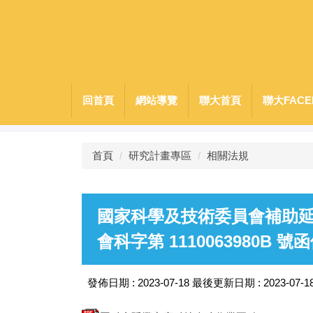
跳
到
主
要
內
容
回首頁
網站導覽
聯大首頁
聯大FACE
區
首頁
研究計畫專區
相關法規
國家科學及技術委員會補助延攬客
會科字第 1110063980B 號
發佈日期 :
2023-07-18
最後更新日期 :
2023-07-1