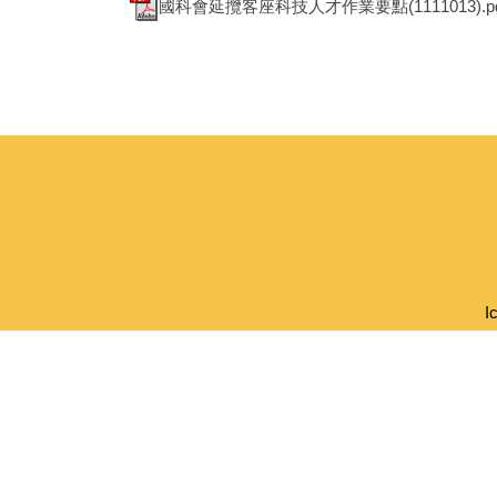
國科會延攬客座科技人才作業要點(1111013).pd
I