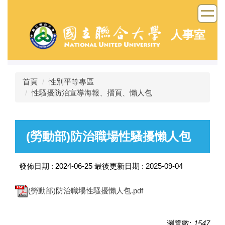
跳
到
主
人事室
要
內
容
區
首頁
性別平等專區
性騷擾防治宣導海報、摺頁、懶人包
(勞動部)防治職場性騷擾懶人包
發佈日期 :
2024-06-25
最後更新日期 :
2025-09-04
(勞動部)防治職場性騷擾懶人包.pdf
瀏覽數:
1547