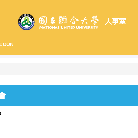
人事室
BOOK
會
9