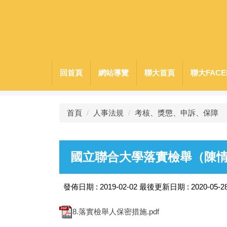
跳
到
主
要
內
容
回首頁
網站導覽
聯大首頁
聯大FACE
區
首頁
人事法規
考核、獎懲、申訴、保障
國立聯合大學落實檢舉（陳
發佈日期 :
2019-02-02
最後更新日期 :
2020-05-2
8.落實檢舉人保密措施.pdf