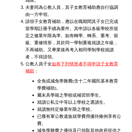
為限。
夫妻同為公教人員，其子女教育補助應自行協調
由一方申領。
請領子女教育補助，應以在職期間其子女已完成
當學期註冊手續為要件。其申請以各級學校所規
定之修業年限為準。如有轉學、轉系、重考、留
級、重修情形，其於同一學制重複就讀之年級，
不再補助。又畢業後再考入相同學制學校就讀
者，不得請領。
公教人員子女
如有下列情形者
不得申請子女教育
補助
：
全免或減免學雜費(含十二年國民基本教育
學費補助)。
屬未具學籍之學校或補習班學生。
就讀公私立中等以上學校之選讀生。
就讀無特定修業年限之學校。
已獲有軍公教遺族就學費用優待條例享有公
費。
減免學雜費之優待及已領取其他政府提供之