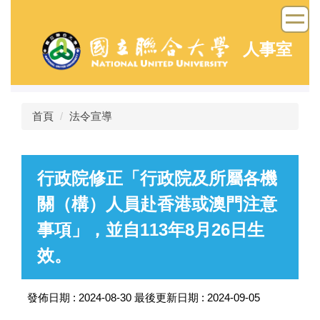
跳
到
主
人事室
要
內
容
區
首頁
法令宣導
行政院修正「行政院及所屬各機
關（構）人員赴香港或澳門注意
事項」，並自113年8月26日生
效。
發佈日期 :
2024-08-30
最後更新日期 :
2024-09-05