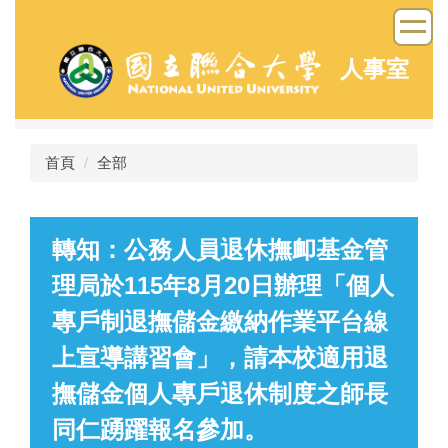
跳
到
主
人事室
要
內
容
區
首頁
全部
轉知：公務人員退休撫卹基金管
理局於115年8月20日辦理「個人
專戶制退撫儲金繳納作業平台線
上宣導講習會」，請本校適用退
撫儲金個人專戶退休制度之師長
同仁踴躍報名參加。