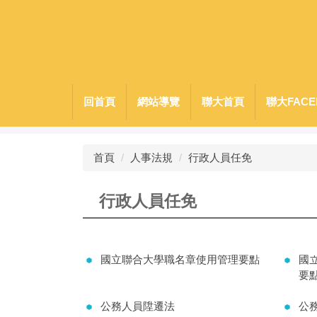
跳
到
主
要
內
容
回首頁
網站導覽
聯大首頁
聯大FACE
區
首頁
人事法規
行政人員任免
行政人員任免
國立聯合大學職名章使用管理要點
國
要點
公務人員陞遷法
公