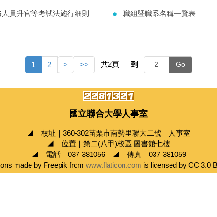
務人員升官等考試法施行細則
職組暨職系名稱一覽表
共
2
頁
到
1
2
>
>>
Go
國立聯合大學人事室
◢ 校址｜360-302苗栗市南勢里聯大二號 人事室
◢ 位置｜第二(八甲)校區 圖書館七樓
◢ 電話｜037-381056 ◢ 傳真｜037-381059
cons made by Freepik from
www.flaticon.com
is licensed by CC 3.0 