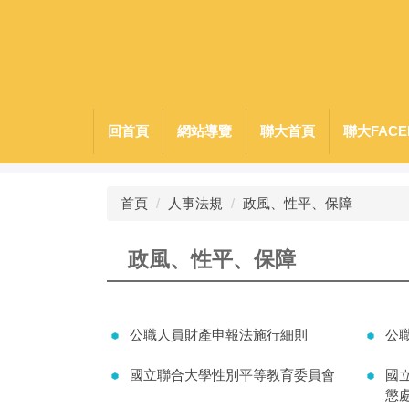
跳
到
主
要
內
容
回首頁
網站導覽
聯大首頁
聯大FACE
區
首頁
人事法規
政風、性平、保障
政風、性平、保障
公職人員財產申報法施行細則
公
國立聯合大學性別平等教育委員會
國
懲