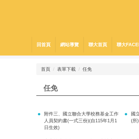
跳
到
主
要
內
容
回首頁
網站導覽
聯大首頁
聯大FACE
區
首頁
表單下載
任免
任免
附件三、國立聯合大學校務基金工作
國
人員契約書(一式三份)(自115年1月1
(
日生效)