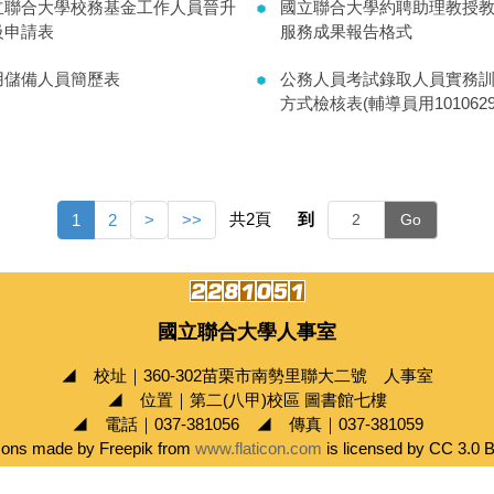
立聯合大學校務基金工作人員晉升
國立聯合大學約聘助理教授
級申請表
服務成果報告格式
用儲備人員簡歷表
公務人員考試錄取人員實務
方式檢核表(輔導員用1010629
共
2
頁
到
1
2
>
>>
Go
國立聯合大學人事室
◢ 校址｜360-302苗栗市南勢里聯大二號 人事室
◢ 位置｜第二(八甲)校區 圖書館七樓
◢ 電話｜037-381056 ◢ 傳真｜037-381059
cons made by Freepik from
www.flaticon.com
is licensed by CC 3.0 