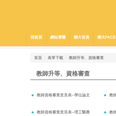
跳
到
主
要
內
容
回首頁
網站導覽
聯大首頁
聯大FACE
區
首頁
表單下載
教師升等、資格審查
教師升等、資格審查
教師資格審查意見表--學位論文
教
教師資格審查意見表--理工醫農
教