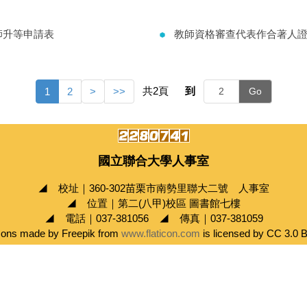
師升等申請表
教師資格審查代表作合著人
共
2
頁
到
1
2
>
>>
Go
國立聯合大學人事室
◢ 校址｜360-302苗栗市南勢里聯大二號 人事室
◢ 位置｜第二(八甲)校區 圖書館七樓
◢ 電話｜037-381056 ◢ 傳真｜037-381059
cons made by Freepik from
www.flaticon.com
is licensed by CC 3.0 