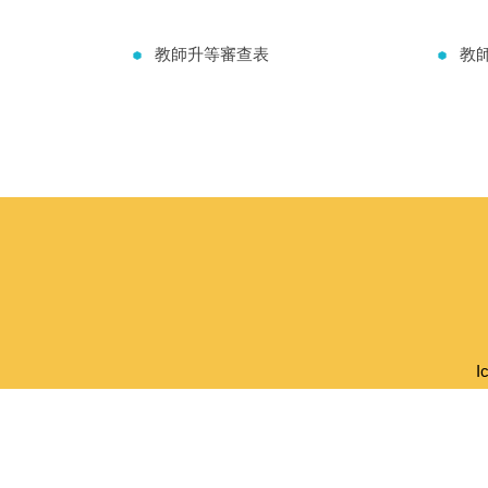
教師升等審查表
教
I