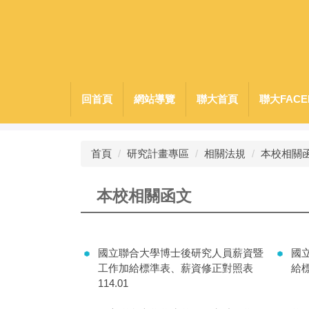
跳
到
主
要
內
容
回首頁
網站導覽
聯大首頁
聯大FACE
區
首頁
研究計畫專區
相關法規
本校相關
本校相關函文
國立聯合大學博士後研究人員薪資暨
國
工作加給標準表、薪資修正對照表
給標
114.01