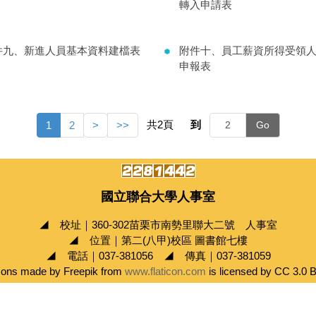
轉入申請表
件九、新進人員基本資料建檔表
附件十、員工薪資所得受領
申報表
共
2
頁
到
1
2
>
>>
Go
國立聯合大學人事室
◢ 校址｜360-302苗栗市南勢里聯大二號 人事室
◢ 位置｜第二(八甲)校區 圖書館七樓
◢ 電話｜037-381056 ◢ 傳真｜037-381059
cons made by Freepik from
www.flaticon.com
is licensed by CC 3.0 