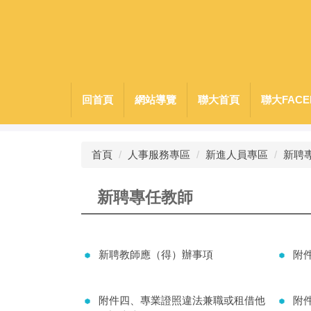
跳
到
主
要
內
容
回首頁
網站導覽
聯大首頁
聯大FACE
區
首頁
人事服務專區
新進人員專區
新聘
新聘專任教師
新聘教師應（得）辦事項
附
附件四、專業證照違法兼職或租借他
附