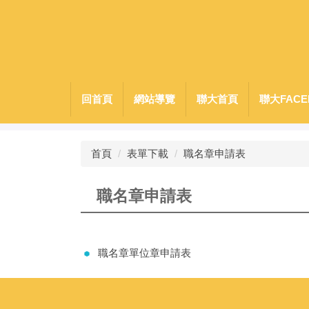
跳
到
主
要
內
容
回首頁
網站導覽
聯大首頁
聯大FACE
區
首頁
表單下載
職名章申請表
職名章申請表
職名章單位章申請表