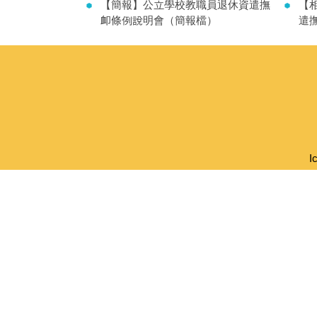
【簡報】公立學校教職員退休資遣撫
【
卹條例說明會（簡報檔）
遣
I