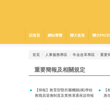
跳
到
主
要
內
容
回首頁
網站導覽
聯大首頁
聯大FACE
區
首頁
人事服務專區
年金改革專區
重要
重要簡報及相關規定
【簡報】教育部暨所屬機關(構)學校
【
教職員退撫制度及實務溝通座談簡報
惠