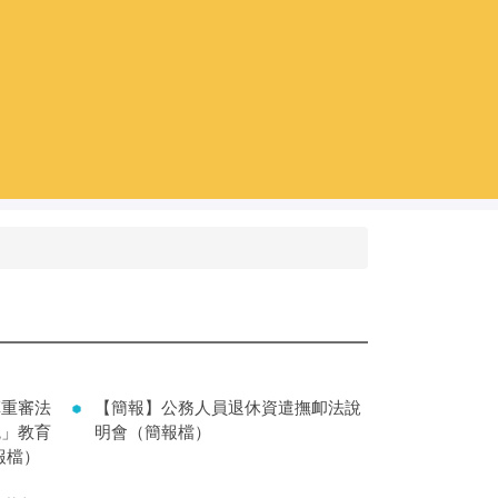
革重審法
【簡報】公務人員退休資遣撫卹法說
統」教育
明會（簡報檔）
報檔）