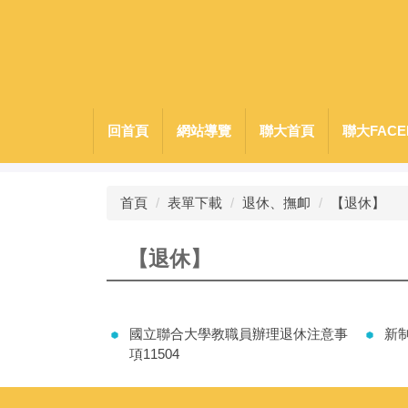
跳
到
主
要
內
容
回首頁
網站導覽
聯大首頁
聯大FACE
區
首頁
表單下載
退休、撫卹
【退休】
【退休】
國立聯合大學教職員辦理退休注意事
新
項11504