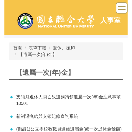
跳
到
主
人事室
要
內
容
區
首頁
表單下載
退休、撫卹
【遺屬一次(年)金】
【遺屬一次(年)金】
支領月退休人員亡故遺族請領遺屬一次(年)金注意事項
10901
新制退撫給與支領紀錄查詢系統
(撫慰1)公立學校教職員遺族遺屬金(或一次退休金餘額)