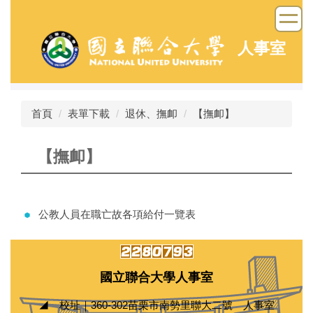
跳
到
主
人事室
要
內
容
區
首頁
表單下載
退休、撫卹
【撫卹】
【撫卹】
公教人員在職亡故各項給付一覽表
國立聯合大學人事室
◢ 校址｜360-302苗栗市南勢里聯大二號 人事室