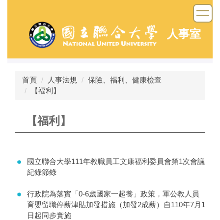
跳
到
主
人事室
要
內
容
區
首頁
人事法規
保險、福利、健康檢查
【福利】
【福利】
國立聯合大學111年教職員工文康福利委員會第1次會議
紀錄節錄
行政院為落實「0-6歲國家一起養」政策，軍公教人員
育嬰留職停薪津貼加發措施（加發2成薪）自110年7月1
日起同步實施