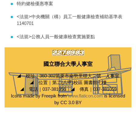
特約健檢優惠專案
<法規>中央機關（構）員工一般健康檢查補助基準表
1140701
<法規>公務人員一般健康檢查實施要點
國立聯合大學人事室
◢ 校址｜360-302苗栗市南勢里聯大二號 人事室
◢ 位置｜第二(八甲)校區 圖書館七樓
◢ 電話｜037-381056 ◢ 傳真｜037-381059
Icons made by Freepik from
www.flaticon.com
is licensed
by CC 3.0 BY