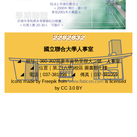
國立聯合大學人事室
◢ 校址｜360-302苗栗市南勢里聯大二號 人事室
◢ 位置｜第二(八甲)校區 圖書館七樓
◢ 電話｜037-381056 ◢ 傳真｜037-381059
Icons made by Freepik from
www.flaticon.com
is licensed
by CC 3.0 BY