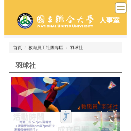
跳
到
主
人事室
要
內
容
區
首頁
教職員工社團專區
羽球社
羽球社