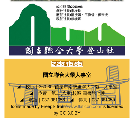
國立聯合大學人事室
◢ 校址｜360-302苗栗市南勢里聯大二號 人事室
◢ 位置｜第二(八甲)校區 圖書館七樓
◢ 電話｜037-381056 ◢ 傳真｜037-381059
Icons made by Freepik from
www.flaticon.com
is licensed
by CC 3.0 BY