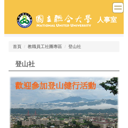
跳
到
主
人事室
要
內
容
區
首頁
教職員工社團專區
登山社
登山社