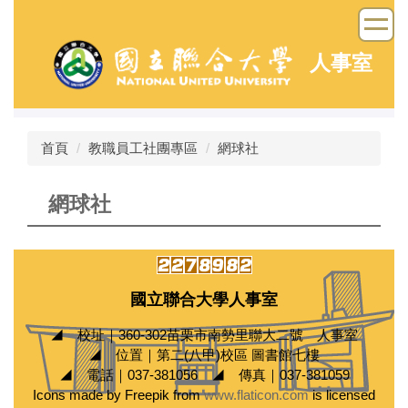
跳
到
主
人事室
要
內
容
區
首頁
教職員工社團專區
網球社
網球社
國立聯合大學人事室
◢ 校址｜360-302苗栗市南勢里聯大二號 人事室
◢ 位置｜第二(八甲)校區 圖書館七樓
◢ 電話｜037-381056 ◢ 傳真｜037-381059
Icons made by Freepik from
www.flaticon.com
is licensed