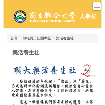
跳
到
主
人事室
要
內
容
區
首頁
教職員工社團專區
樂活養生社
樂活養生社