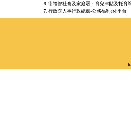
衛福部社會及家庭署：育兒津貼及托育
行政院人事行政總處
-
公務福利
e
化平台
I