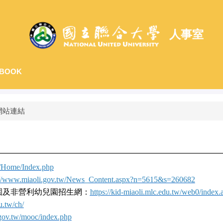
人事室
BOOK
網站連結
tw/Home/Index.php
://www.miaoli.gov.tw/News_Content.aspx?n=5615&s=260682
園及非營利幼兒園招生網：
https://kid-miaoli.mlc.edu.tw/web0/inde
u.tw/ch/
.gov.tw/mooc/index.php