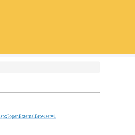
x.aspx?openExternalBrowser=1