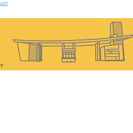
1057
BY