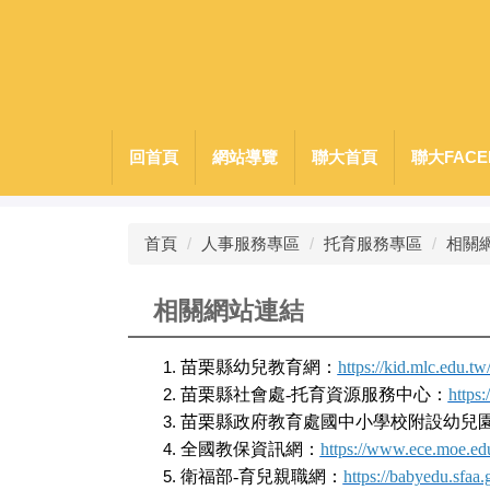
跳
到
主
要
內
容
回首頁
網站導覽
聯大首頁
聯大FACE
區
首頁
人事服務專區
托育服務專區
相關
相關網站連結
苗栗縣幼兒教育網：
https://kid.mlc.edu.
苗栗縣社會處
-
托育資源服務中心：
https
苗栗縣政府教育處國中小學校附設幼兒
全國教保資訊網：
https://www.ece.moe.ed
衛福部
-
育兒親職網：
https://babyedu.sfaa