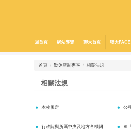
跳
到
主
要
內
容
回首頁
網站導覽
聯大首頁
聯大FACE
區
首頁
勤休新制專區
相關法規
相關法規
本校規定
公
行政院與所屬中央及地方各機關
※