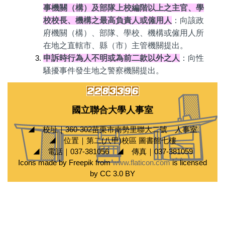
事機關（構）及部隊上校編階以上之主官、學
校校長、機構之最高負責人或僱用人
：向該政
府機關（構）、部隊、學校、機構或僱用人所
在地之直轄市、縣（市）主管機關提出。
申訴時行為人不明或為前二款以外之人
：向性
騷擾事件發生地之警察機關提出。
國立聯合大學人事室
◢ 校址｜360-302苗栗市南勢里聯大二號 人事室
◢ 位置｜第二(八甲)校區 圖書館七樓
◢ 電話｜037-381056 ◢ 傳真｜037-381059
Icons made by Freepik from
www.flaticon.com
is licensed
by CC 3.0 BY