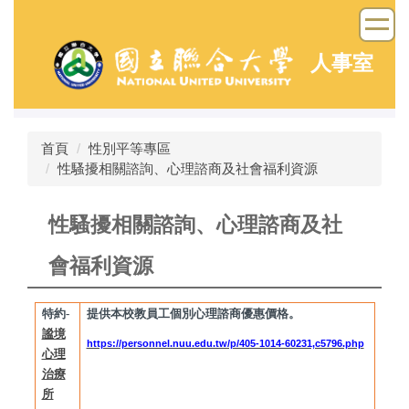
跳
到
主
人事室
要
內
容
區
首頁
性別平等專區
性騷擾相關諮詢、心理諮商及社會福利資源
性騷擾相關諮詢、心理諮商及社
會福利資源
特約-
提供本校教員工個別心理諮商優惠價格。
謐境
https://personnel.nuu.edu.tw/p/405-1014-60231,c5796.php
心理
治療
所