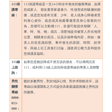
113
保
113
保護專線是一支24小時全年無休的服務專線，如果
護專
您或家人、朋友遭受家庭暴力、性侵害或性騷擾的困
線：
擾，或是您知道有兒童、少年、老人或身心障礙者受
到身心虐待、疏忽或其他嚴重傷害其身心發展的行
為，您都可以主動撥113，並儘可能提供相關「人、
事、時、地、物」資訊，清楚地提供被害人所在地理
位置、相關身分資訊，以及詳細舉報內容，例如：被
害人目前意識狀態、事件發生的原因、時間、頻率
等，與線上社工員進行討論，讓政府公權力及時提供
您保護及協助。
113
線
如果您是聽語障或不便言談的朋友，可以傳簡訊至
上諮
113，或利用113線上諮詢與保護專線的專業人員聯繫
詢：
男性
鑑於多數男性，對於傾訴心情、對外求助較排斥，該
關懷
專線以保護隱私之方式提供具家庭議題困擾之男性諮
專線
詢服務。
0800-
013-
999：