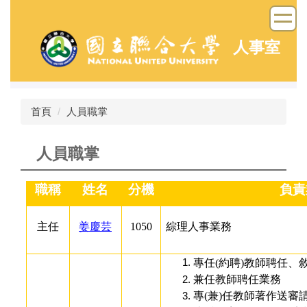
跳
到
主
人事室
要
內
容
區
首頁
人員職掌
人員職掌
職稱
姓名
分機
負責
主任
姜慶芸
1050
綜理人事業務
專任(約聘)教師聘任、
兼任教師聘任業務
專(兼)任教師著作送審