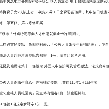
中央及地方各機關(構)學校公 務人員違法(規)赴陸建議懲處原則及Q
時撫育子女2人以上者，申請未滿30日之育嬰留職薪，其申請日數應
條、第五條、第八條修正案
日修正發布「外國特定專業人才申請就業金卡許可辦法」
工待遇支給要點」第四點附表八「公教人員婚喪生育補助表」，並自11
務法人員赴陸港澳規範告知書」1份，請查照參考運用。
延攬及僱用法第十一條規定 外國人申請許可及管理辦法」法規命令條
教人員保險生育給付差額補助要點」,並自115年1月1日生效
度化查核人員範圍表」及宣傳海報各1份，請查照轉知。
0條第1項規定解釋令1份一案。