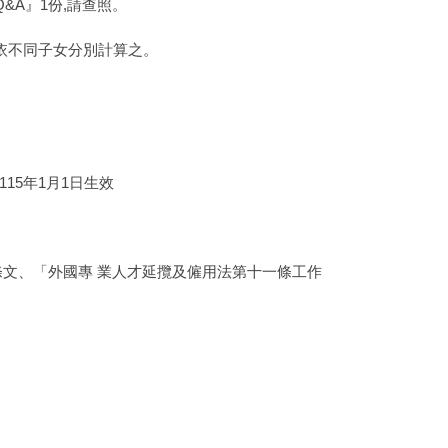
&A』1份,請查照。
依不同子女分別計算之。
5年1月1日生效
文、「外國專 業人才延攬及僱用法第十一條工作