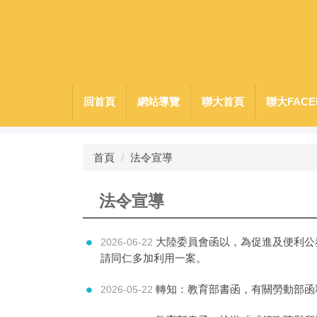
跳
到
主
要
內
容
回首頁
網站導覽
聯大首頁
聯大FACE
區
首頁
法令宣導
法令宣導
大陸委員會函以，為促進及便利公
2026-06-22
請同仁多加利用一案。
轉知：教育部書函，有關勞動部函
2026-05-22