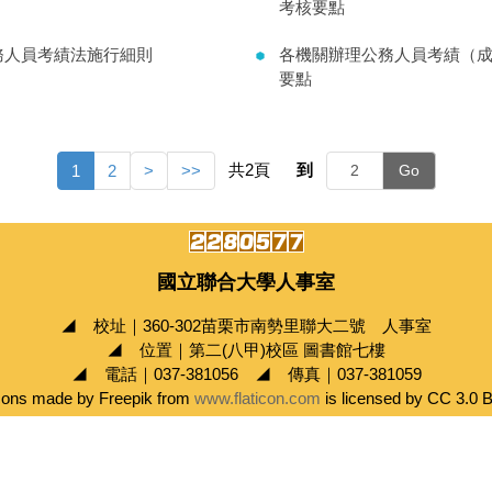
考核要點
務人員考績法施行細則
各機關辦理公務人員考績（
要點
共
2
頁
到
1
2
>
>>
Go
國立聯合大學人事室
◢ 校址｜360-302苗栗市南勢里聯大二號 人事室
◢ 位置｜第二(八甲)校區 圖書館七樓
◢ 電話｜037-381056 ◢ 傳真｜037-381059
cons made by Freepik from
www.flaticon.com
is licensed by CC 3.0 