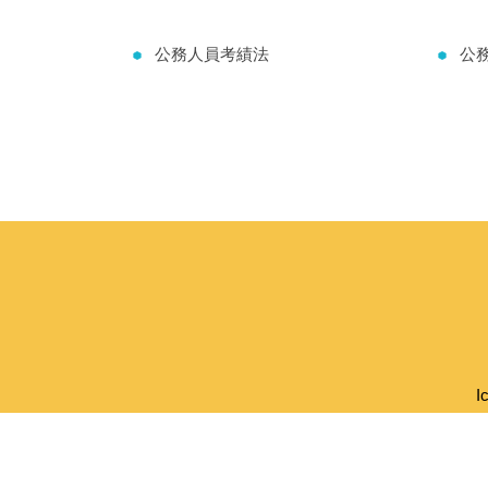
公務人員考績法
公
I